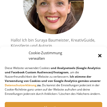
Hallo! Ich bin Suraya Baumeister, KreativGuide,
Künstlerin und Autorin.
Cookie-Zustimmung
Ich zeige dir, wie du deine kreativen
Superkräfte aktivieren kannst.
verwalten
2010 habe ich mir einen großen Traum erfüllt
Diese Website verwendet Cookies
und Analysetools (Google Analytics
und bin in die Schweiz, an den wunderschönen
und Facebook Custom Audiences)/Instagram
, um die
Nutzerfreundlichkeit der Website zu verbessern.
Ich stimme der
Lago Maggiore, ausgewandert. Ich liebe es
Verwendung von Cookies und von Google Analytics gemäss unserer
Kreatives zu schöpfen!
Datenschutzerklärung
zu.
Du kannst die Einstellungen jederzeit in der
Cookie-Richtlinie ganz unten auf der Website aufrufen und deine
Einstellungen jederzeit durch Anklicken / Löschen des Häkchens ändern.
Instagram