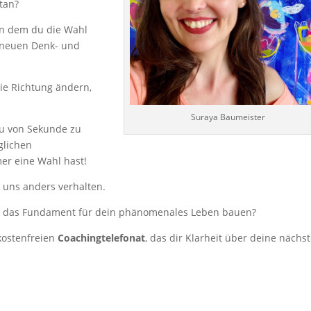
tan?
 in dem du die Wahl
n neuen Denk- und
ie Richtung ändern,
Suraya Baumeister
u von Sekunde zu
äglichen
er eine Wahl hast!
uns anders verhalten.
nd das Fundament für dein phänomenales Leben bauen?
kostenfreien
Coachingtelefonat
, das dir Klarheit über deine nächs