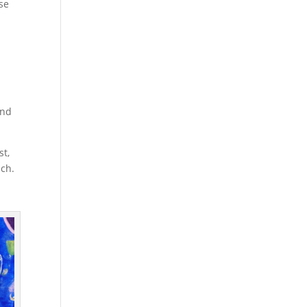
se
und
st,
ich.