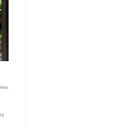
? Was
eld