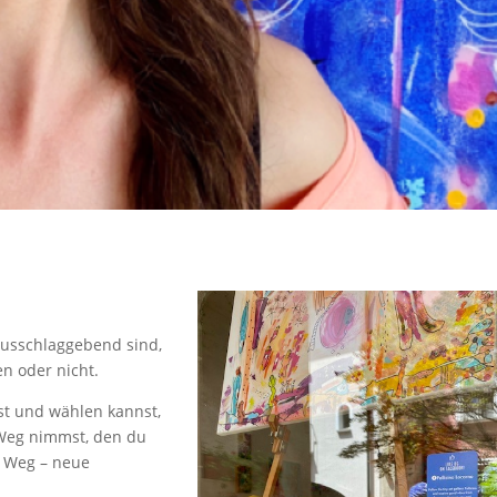
ausschlaggebend sind,
n oder nicht.
t und wählen kannst,
 Weg nimmst, den du
n Weg – neue