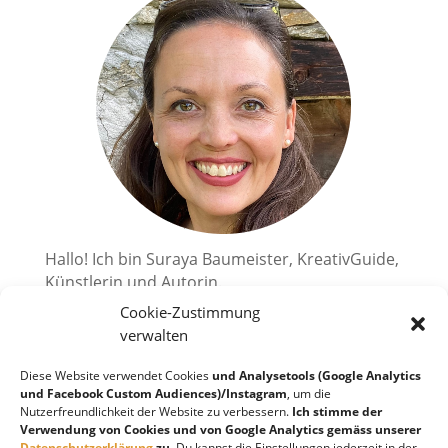
Hallo! Ich bin Suraya Baumeister, KreativGuide,
Künstlerin und Autorin.
Cookie-Zustimmung
Ich zeige dir, wie du deine kreativen
Superkräfte aktivieren kannst.
verwalten
2010 habe ich mir einen großen Traum erfüllt
Diese Website verwendet Cookies
und Analysetools (Google Analytics
und bin in die Schweiz, an den wunderschönen
und Facebook Custom Audiences)/Instagram
, um die
Nutzerfreundlichkeit der Website zu verbessern.
Ich stimme der
Lago Maggiore, ausgewandert. Ich liebe es
Verwendung von Cookies und von Google Analytics gemäss unserer
Kreatives zu schöpfen!
Datenschutzerklärung
zu.
Du kannst die Einstellungen jederzeit in der