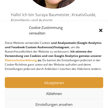
Hallo! Ich bin Suraya Baumeister, KreativGuide,
Künstlerin und Autorin.
Cookie-Zustimmung
Ich zeige dir, wie du deine kreativen
Superkräfte aktivieren kannst.
verwalten
2010 habe ich mir einen großen Traum erfüllt
Diese Website verwendet Cookies
und Analysetools (Google Analytics
und bin in die Schweiz, an den wunderschönen
und Facebook Custom Audiences)/Instagram
, um die
Nutzerfreundlichkeit der Website zu verbessern.
Ich stimme der
Lago Maggiore, ausgewandert. Ich liebe es
Verwendung von Cookies und von Google Analytics gemäss unserer
Kreatives zu schöpfen!
Datenschutzerklärung
zu.
Du kannst die Einstellungen jederzeit in der
Cookie-Richtlinie ganz unten auf der Website aufrufen und deine
Einstellungen jederzeit durch Anklicken / Löschen des Häkchens ändern.
Instagram
Akzeptieren
FOLGE MIR BEI INSTAGRAM
Ablehnen
Einstellungen ansehen