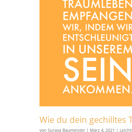
Wie du dein gechilltes
von
Suraya Baumeister
|
März 4, 2021
|
Leicht