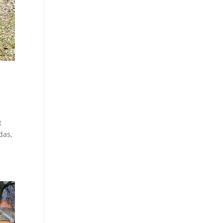
t
das,