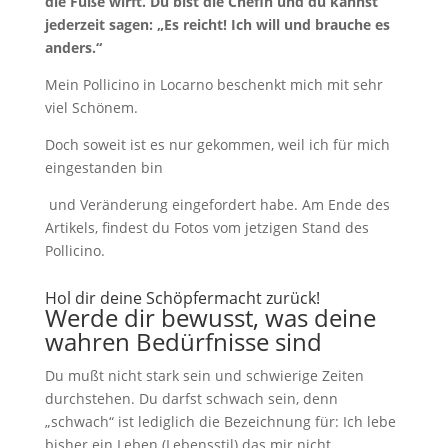
die Füße wirft. Du bist die Chefin und du kannst
jederzeit sagen: „Es reicht! Ich will und brauche es
anders.“
Mein Pollicino in Locarno beschenkt mich mit sehr
viel Schönem.
Doch soweit ist es nur gekommen, weil ich für mich
eingestanden bin
und Veränderung eingefordert habe. Am Ende des
Artikels, findest du Fotos vom jetzigen Stand des
Pollicino.
Hol dir deine Schöpfermacht zurück!
Werde dir bewusst, was deine
wahren Bedürfnisse sind
Du mußt nicht stark sein und schwierige Zeiten
durchstehen. Du darfst schwach sein, denn
„schwach“ ist lediglich die Bezeichnung für: Ich lebe
bisher ein Leben (Lebensstil) das mir nicht