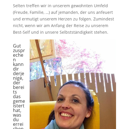
Selten treffen wir in unserem gewohnten Umfeld
(Freude, Familie, …) auf jemanden, der uns anfeuert
und ermutigt unserem Herzen zu folgen. Zumindest
nicht, wenn wir am Anfang der Reise zu unserem
Best-Self und in unsere Selbstständigkeit stehen.
Gut
zuspr
eche
n
kann
dir
derje
nige,
der
berei
ts
das
geme
istert
hat,
was
du
errei
chen