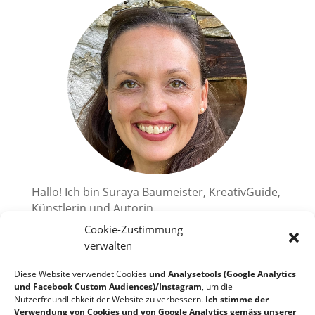
Hallo! Ich bin Suraya Baumeister, KreativGuide,
Künstlerin und Autorin.
Cookie-Zustimmung
Ich zeige dir, wie du deine kreativen
Superkräfte aktivieren kannst.
verwalten
2010 habe ich mir einen großen Traum erfüllt
Diese Website verwendet Cookies
und Analysetools (Google Analytics
und bin in die Schweiz, an den wunderschönen
und Facebook Custom Audiences)/Instagram
, um die
Nutzerfreundlichkeit der Website zu verbessern.
Ich stimme der
Lago Maggiore, ausgewandert. Ich liebe es
Verwendung von Cookies und von Google Analytics gemäss unserer