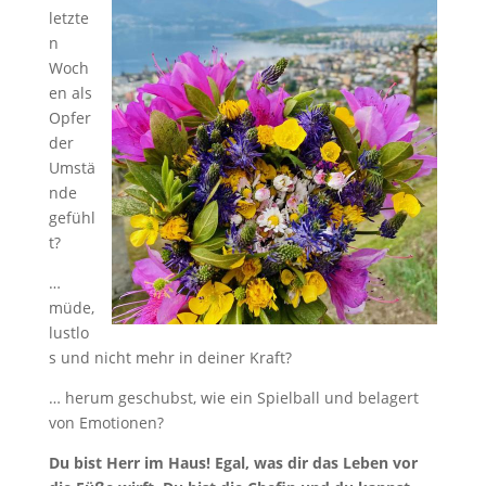
letzte
n
Woch
en als
Opfer
der
Umstä
nde
gefühl
t?
…
müde,
lustlo
s und nicht mehr in deiner Kraft?
… herum geschubst, wie ein Spielball und belagert
von Emotionen?
Du bist Herr im Haus! Egal, was dir das Leben vor