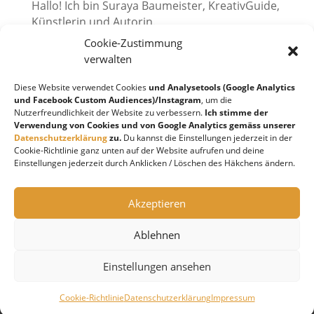
Hallo! Ich bin Suraya Baumeister, KreativGuide,
Künstlerin und Autorin.
Cookie-Zustimmung
Ich zeige dir, wie du deine kreativen
Superkräfte aktivieren kannst.
verwalten
2010 habe ich mir einen großen Traum erfüllt
Diese Website verwendet Cookies
und Analysetools (Google Analytics
und bin in die Schweiz, an den wunderschönen
und Facebook Custom Audiences)/Instagram
, um die
Nutzerfreundlichkeit der Website zu verbessern.
Ich stimme der
Lago Maggiore, ausgewandert. Ich liebe es
Verwendung von Cookies und von Google Analytics gemäss unserer
Kreatives zu schöpfen!
Datenschutzerklärung
zu.
Du kannst die Einstellungen jederzeit in der
Cookie-Richtlinie ganz unten auf der Website aufrufen und deine
Einstellungen jederzeit durch Anklicken / Löschen des Häkchens ändern.
Instagram
Akzeptieren
FOLGE MIR BEI INSTAGRAM
Ablehnen
Einstellungen ansehen
Cookie-Richtlinie
Datenschutzerklärung
Impressum