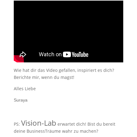
Wie hat dir das Video gefallen, inspiriert es dich?
Berichte mir, wenn du magst!
Alles Liebe
Suraya
Vision-Lab
PS:
erwartet dich! Bist du bereit
deine BusinessTräume wahr zu machen?