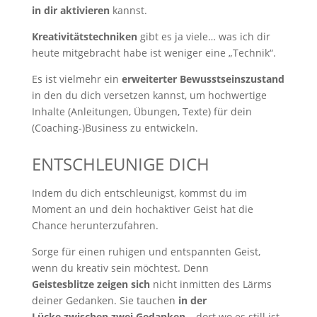
in dir aktivieren
kannst.
Kreativitätstechniken
gibt es ja viele… was ich dir
heute mitgebracht habe ist weniger eine „Technik“.
Es ist vielmehr ein
erweiterter Bewusstseinszustand
in den du dich versetzen kannst, um hochwertige
Inhalte (Anleitungen, Übungen, Texte) für dein
(Coaching-)Business zu entwickeln.
ENTSCHLEUNIGE DICH
Indem du dich entschleunigst, kommst du im
Moment an und dein hochaktiver Geist hat die
Chance herunterzufahren.
Sorge für einen ruhigen und entspannten Geist,
wenn du kreativ sein möchtest. Denn
Geistesblitze zeigen sich
nicht inmitten des Lärms
deiner Gedanken. Sie tauchen
in der
Lücke zwischen zwei Gedanken
– dort wo es still ist