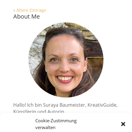
« Ältere Einträge
About Me
Hallo! Ich bin Suraya Baumeister, KreativGuide,
Künstlerin und Autorin.
Cookie-Zustimmung
Ich zeige dir, wie du deine kreativen
Superkräfte aktivieren kannst.
verwalten