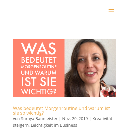
Was bedeutet Morgenroutine und warum ist
sie so wichtig?
von
Suraya Baumeister
|
Nov. 20, 2019
|
Kreativität
steigern
,
Leichtigkeit im Business