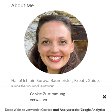
About Me
Hallo! Ich bin Suraya Baumeister, KreativGuide,
Künstlerin und Autorin.
Cookie-Zustimmung
Ich zeige dir, wie du deine kreativen
Superkräfte aktivieren kannst.
verwalten
2010 habe ich mir einen großen Traum erfüllt
Diese Website verwendet Cookies
und Analysetools (Google Analytics