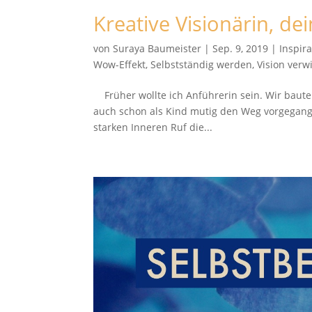
Kreative Visionärin, dei
von
Suraya Baumeister
|
Sep. 9, 2019
|
Inspir
Wow-Effekt
,
Selbstständig werden
,
Vision verw
Früher wollte ich Anführerin sein. Wir baute
auch schon als Kind mutig den Weg vorgegange
starken Inneren Ruf die...