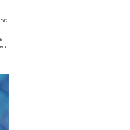
 mit
du
nem