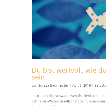
Du bist wertvoll, wie d
sein
von
Suraya Baumeister
|
Apr. 5, 2019
|
Selbst
„Ich bin das schwarze Schaf!“, denkst du das
Schneller-Weiter-Gesellschaft nicht hinein pas